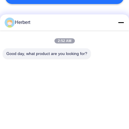
Catégories populaires
Tous
Herbert
Éolienne de
2:52 AM
Éolienne d'armature
redresseur
Good day, what product are you looking for?
La bobineuse
Pièces de rechange
automatique
de moteur électrique
Chaîne de production
Éolienne d'aiguille
de moteur
Machine de insertion
Bobine insérant la
de papier
machine