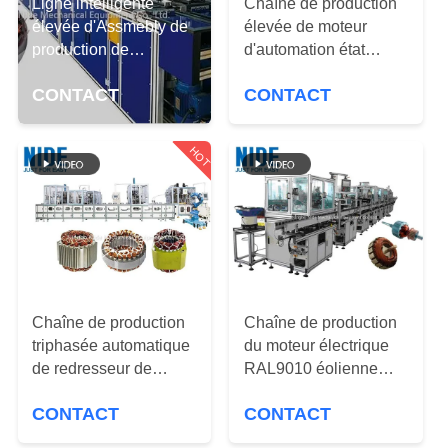
Ligne intelligente
Chaîne de production
QUALITÉ
élevée d'Assmebly de
élevée de moteur
production de
d'automation état
CONTACTEZ-
redresseur de Bldc
d'éolienne de
CONTACT
CONTACT
d'éolienne d'aiguille
redresseur nouvel
NOUS
HOT
NOUVELLES
DEMANDEZ
UNE
CITATION
Chaîne de production
Chaîne de production
triphasée automatique
du moteur électrique
PLAN
de redresseur de
RAL9010 éolienne
DU
moteur électrique
automatique
CONTACT
CONTACT
d'armature
SITE