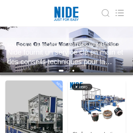
Ningbo
Nide
Tech
Co.,
Ltd.
All
Rights
Reserved.
MAISON
TOMATIQUES
PRODUITS
CHAÎNE DE MONTAGE UNIVESAL AUTOMATIQU
n main et
Cette chaîne de montage
 la
complètement automatique 
AU
e
convient à varie le type mot
SUJET
ques, il
électrique universel et ense
NEW
DE
oteurs.
moteur de C.C, tel que le m
NOUS
d'aspirateur, moteur d'essuie
moteur de mélangeur, moteu
CONTRÔLE
pompe de RO,
DE